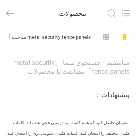
Qijie
Wire
Mesh
محصولات
MFG
Co.,
Ltd.
All
صفحه
Rights
Reserved.
metal security fence panels ساخت آنلاین
اصلی
محصولات
متأسفیم - جستجوی شما 「metal security
fence panels」مطابقت با محصولات
درباره
ما
پیشنهادات：
تور
کارخانه
اطمینان حاصل کنید که همه کلمات به درستی هجی شده اند. کلمات
کلیدی مختلف را امتحان کنید. کلمات کلیدی عمومی تری را امتحان کنید.