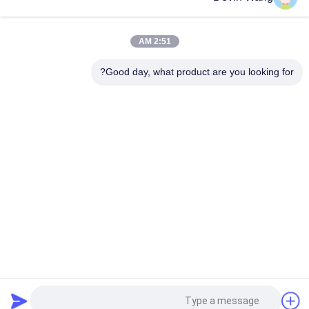
2:51 AM
Good day, what product are you looking for?
دسته بندی های محبوب
همه
مش فلزی گسترش 
مش فلزی سوراخدار
یافته
دستگاه مش سیم
سیم مش فلزی
شبکه سیمی جوش 
تزیین موقت مشبک
داده شده
پانل های نرده ای مش 
زنجیره ای نرده پارچه
سیم
درخواست نقل قول