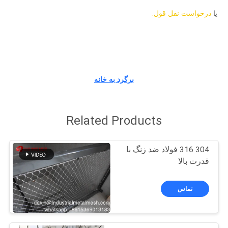
کنترل
یا
درخواست نقل قول.
کیفیت
با
ما
برگرد به خانه
تماس
بگیرید
Related Products
درخواست
304 316 فولاد ضد زنگ با
نقل قول
قدرت بالا
نقشه
تماس
سایت