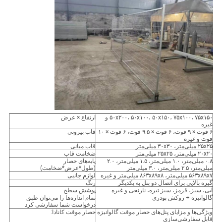
۵۰x۲۰۰، ۵۰x۱۰۰، ۵۰x۱۵۰، ۷۵x۱۰۰، ۷۵x۱۵۰ و
ارتفاع × عرض
غیره
۶ فوت × ۹ فوت، ۶ فوت × ۹.۵ فوت، ۶ فوت × ۱۰
قاب بیرونی
فوت و غیره
۲۵x۲۵ میلی‌متر، ۳۰x۳۰ میلی‌متر
قاب میانی
۲۰x۲۰ میلی‌متر، ۲۵x۲۵ میلی‌متر
ضخامت قاب
۰.۸ میلی‌متر، ۱.۰ میلی‌متر، ۱.۵ میلی‌متر، ۲.۰
پایه‌های حصار
میلی‌متر، ۲.۵ میلی‌متر، ۳.۰ میلی‌متر
(طول*عرض*ضخامت)
۵۶۳x۸۹x۷ میلی‌متر، ۸۶۳x۸۹x۸ میلی‌متر و غیره
لوازم جانبی
گیره بالایی برای اتصال دو پنل به یکدیگر
رنگ
آبی، سبز، قرمز، سبز تیره، نارنجی و غیره
پوشش سطح
گالوانیزه + روکش پودری
تمام اندازه‌ها را می‌توان طبق
درخواست شما سفارشی کرد
ویژگی‌ها و مزایای پنل‌های حصار موقت گالوانیزه
حصار موقت کانادا:
قابل سفارشی‌سازی