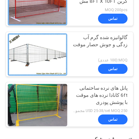
کربن 8FT X 10FT مش
پنل
MOQ:200pcs
تماس
گالوانیزه شده گرم آب
زدگی و جوش حصار موقت
MOQ:(100 عددی)
تماس
پانل های نرده ساختمانی
6ft کانادا نرده های موقت
با پوشش پودری
USD 25-38/set MOQ:250 مجموعه
تماس