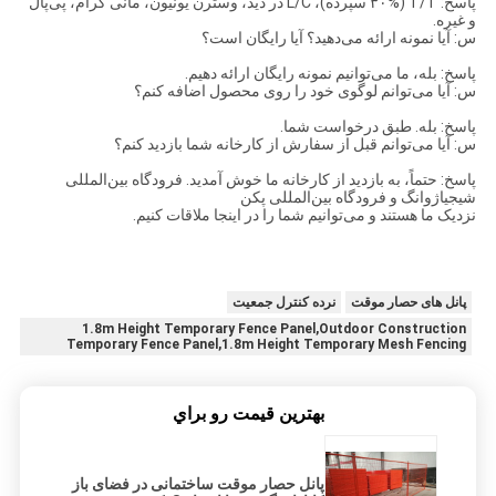
پاسخ: T/T (۳۰% سپرده)، L/C در دید، وسترن یونیون، مانی گرام، پی‌پال
و غیره.
س: آیا نمونه ارائه می‌دهید؟ آیا رایگان است؟
پاسخ: بله، ما می‌توانیم نمونه رایگان ارائه دهیم.
س: آیا می‌توانم لوگوی خود را روی محصول اضافه کنم؟
پاسخ: بله. طبق درخواست شما.
س: آیا می‌توانم قبل از سفارش از کارخانه شما بازدید کنم؟
پاسخ: حتماً، به بازدید از کارخانه ما خوش آمدید. فرودگاه بین‌المللی
شیجیاژوانگ و فرودگاه بین‌المللی پکن
نزدیک ما هستند و می‌توانیم شما را در اینجا ملاقات کنیم.
پانل های حصار موقت
نرده کنترل جمعیت
1.8m Height Temporary Fence Panel,Outdoor Construction
Temporary Fence Panel,1.8m Height Temporary Mesh Fencing
بهترين قيمت رو براي
پانل حصار موقت ساختمانی در فضای باز