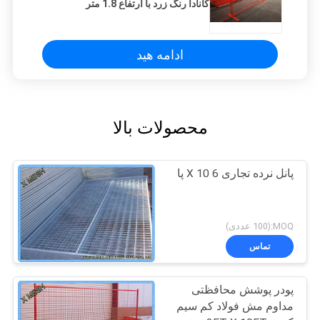
کانادا رنگ زرد با ارتفاع 1.8 متر
ادامه هید
محصولات بالا
پانل نرده تجاری 6 X 10 پا
MOQ:(100 عددی)
تماس
پودر پوشش محافظتی
مداوم مش فولاد کم سیم