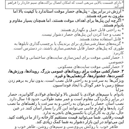
* دارای قسمت بالایی مربعی است که امکان اتصال براکت‌های سیم خاردار را فراهم
می‌کند.
* ارزش در برابر پول - پنل‌های حصار موقت استاندارد با کیفیت بالا اما
مقرون به صرفه هستند.
* اگرچه این پنل‌ها برای اهداف موقت هستند، اما همچنان بسیار مقاوم و
بادوام هستند.
* به راحتی قابل حمل و نگهداری هستند.
* نصب و جدا کردن این پنل‌های حصار دشوار نیست.
* قابل استفاده مجدد هستند.
* گزینه‌های سفارشی‌سازی برای برندینگ یا برچسب‌گذاری تابلوها به
طوری که پنل‌های حصار قابل شخصی‌سازی باشند، در دسترس است.
کاربرد:
۱. حصارکشی موقت برای ایمن‌سازی سایت‌های ساختمانی و املاک
خصوصی.
۲. حصارکشی موقت سایت‌های مسکونی.
۳. حصارکشی موقت برای رویدادهای عمومی بزرگ. رویدادها، ورزش‌ها،
کنسرت‌ها، جشنواره‌ها، گردهمایی‌ها و غیره.
ویژگی‌ها: به سرعت و به راحتی قابل نصب است، بدون نیاز به برهم زدن
سطح زمین با حفر گودال یا ایجاد فونداسیون.
مزایا
بادوام. با سیم‌های فولادی با کشش بالا و لوله‌های فولادی گالوانیزه، حصار
در برابر زنگ‌زدگی مقاوم است و عمر مفید طولانی، حدود ۱۵ سال دارد.
نصب آسان. حصار را می‌توان به راحتی و به سرعت با راهنماهای ما نصب
کرد. پایه‌ها و لوازم جانبی می‌توانند این کار را بسیار آسان کنند. در عین
حال، نیازی به کارگران یا تکنسین‌های باتجربه ندارد.
قیمت رقابتی. شما می‌توانید قیمت مستقیم کارخانه را از ما دریافت کنید.
این می‌تواند در این بازار دشوار به شما کمک زیادی کند.
ظاهر خوب. با روکش پی‌وی‌سی و سیم‌های روشن، ظاهر خوب و