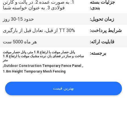
جزئیات بسته
1. به صورت عمده 2. در پالت و کارتن
کنترل
بندی:
فولادی 3. به عنوان خواسته شما
کیفیت
زمان تحویل:
حدود 15-30 روز
با
شرایط پرداخت:
30% TT از قبل، تعادل قبل از بارگیری
ما
قابلیت ارائه:
هر ماه 5000 ست
تماس
برجسته:
پانل حصار موقت با ارتفاع 1.8 متر، پانل حصار موقت
ساخت و ساز در فضای باز، نرده مشبک موقت با ارتفاع 1.8
بگیرید
متر
,
,
Outdoor Construction Temporary Fence Panel
1.8m Height Temporary Mesh Fencing
درخواست
نقل قول
بهترین قیمت
نقشه
سایت