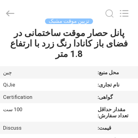
Qijie
Wire
Mesh
MFG
Co.,
تزیین موقت مشبک
Ltd.
All
پانل حصار موقت ساختمانی در
صفحه
Rights
Reserved.
فضای باز کانادا رنگ زرد با ارتفاع
اصلی
1.8 متر
محصولات
محل منبع:
چین
درباره
نام تجاری:
QiJie
ما
گواهی:
Certification
مقدار حداقل
100 ست
تور
تعداد سفارش:
کارخانه
قیمت:
Discuss