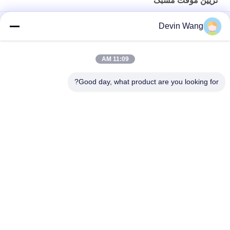
تزیین موقت مشبک
سد سیم موقت
Devin Wang
پانل حصار موقت ساختمانی در فضای باز کانادا رنگ زرد با ارتفاع 1.8
متر
11:09 AM
پوشش پودری حصار موقت گالوانیزه ساختمانی کانادا
Good day, what product are you looking for?
دسته بندی های محبوب
همه
مش فلزی گسترش 
مش فلزی سوراخدار
یافته
دستگاه مش سیم
سیم مش فلزی
شبکه سیمی جوش 
تزیین موقت مشبک
داده شده
پانل های نرده ای مش 
زنجیره ای نرده پارچه