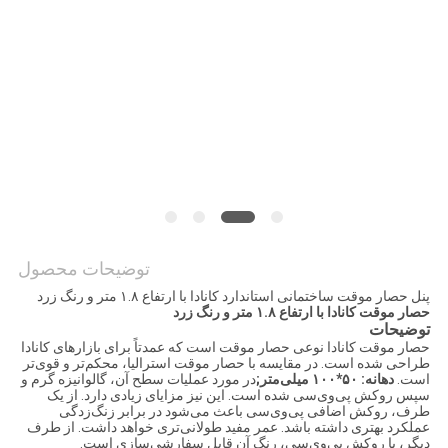
PRIVACY
POLICY
توضیحات محصول
پنل حصار موقت ساختمانی استاندارد کانادا با ارتفاع ۱.۸ متر و رنگ زرد
حصار موقت کانادا با ارتفاع ۱.۸ متر و رنگ زرد
توضیحات
حصار موقت کانادا نوعی حصار موقت است که عمدتاً برای بازارهای کانادا
طراحی شده است. در مقایسه با حصار موقت استرالیا، محکم‌تر و قوی‌تر
است.
دهانه: ۵۰*۱۰۰ میلی‌متر;
در مورد عملیات سطح آن، گالوانیزه گرم و
سپس روکش پی‌وی‌سی شده است. این نیز مزایای زیادی دارد. از یک
طرف، روکش اضافی پی‌وی‌سی باعث می‌شود در برابر زنگ‌زدگی
عملکرد بهتری داشته باشد. عمر مفید طولانی‌تری خواهد داشت. از طرف
دیگر، با روکش پی‌وی‌سی، رنگ آن قابل سفارشی‌سازی است.