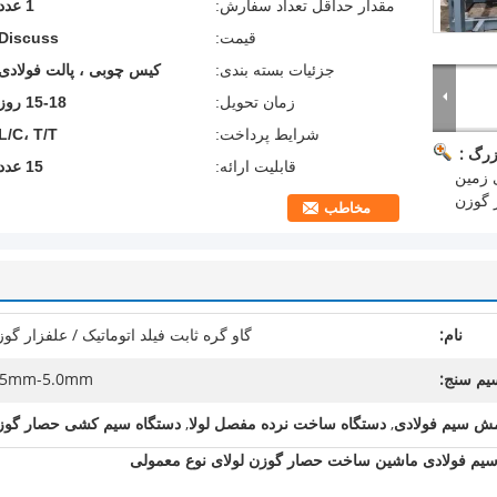
مقدار حداقل تعداد سفارش:
1 عدد
قیمت:
Discuss
جزئیات بسته بندی:
کیس چوبی ، پالت فولادی
زمان تحویل:
15-18 روز
شرایط پرداخت:
L/C، T/T
زرگ :
قابلیت ارائه:
15 عدد
 زمین
گوزن
مخاطب
نام:
گاو گره ثابت فیلد اتوماتیک / علفزار گو
یم سنج:
.5mm-5.0mm
مش سیم فولادی
,
دستگاه ساخت نرده مفصل لولا
,
دستگاه سیم کشی حصار گوز
م فولادی ماشین ساخت حصار گوزن لولای نوع معمولی