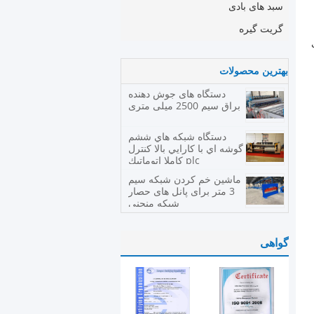
سبد های بادی
گریت گیره
بهترین محصولات
دستگاه های جوش دهنده
براق سیم 2500 میلی متری
دستگاه شبكه هاي ششم
گوشه اي با کارايي بالا کنترل
plc کاملا اتوماتيك
ماشین خم کردن شبكه سیم
3 متر برای پانل های حصار
شبكه منحنی
گواهی