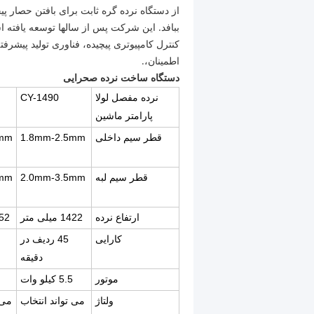
از دستگاه نرده گره ثابت برای بافتن حصار پ
ببافد. این شرکت پس از سالها توسعه یافته
کنترل کامپیوتری پیچیده، فناوری تولید پیشرفته
اطمینان،.
دستگاه ساخت نرده صحرایی
نرده مفصل لولا
CY-1490
پارامتر ماشین
قطر سیم داخلی
1.8mm-2.5mm
5mm
قطر سیم لبه
2.0mm-3.5mm
5mm
ارتفاع نرده
1422 میلی متر
1652 م
کارایی
45 ردیف در
دقیقه
موتور
5.5 کیلو وات
ولتاژ
می تواند انتخاب
می 