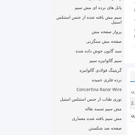
پانل های نرده ای مش سیم
سیم مش بافته شده از جنس استنلس
استیل
پرواز صفحه مش
صفحه مش سنگزنی
سبد گابون جوش داده شده
سیم گالوانیزه سیم
گریتینگ فولادی گالوانیزه
نرده فلزی خمیده
Concertina Razor Wire
زن
توری طناب از جنس استنلس استیل
2
مش سیم تسمه نقاله
ن
مش سیم بافته شده معماری
صفحه ضد شکستن