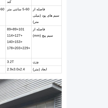
کند
فاصله از
5-60 سانتی متر
5-60 سانت
سیم های پود (میلی
متر)
فاصله از
89+89+101
سیم پیچ (mm)
+114+127
+140+153
+178+203+229
وزن
3.2T
ابعاد (متر)
2.9x3.0x2.4