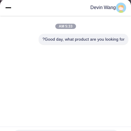
کنترل
Devin Wang
کیفیت
5:33 AM
با
Good day, what product are you looking for?
ما
تماس
بگیرید
درخواست
نقل قول
نقشه
سایت
نوار فلزی سوراخ دار مشبک سوراخ دار به ضخامت 1.2 میلی متر
برای ساخت قفس