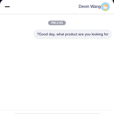
کنترل
Devin Wang
کیفیت
2:05 PM
با
Good day, what product are you looking for?
ما
تماس
بگیرید
درخواست
نقل قول
نقشه
سایت
پانل های فلزی ورق سوراخ شده گرد