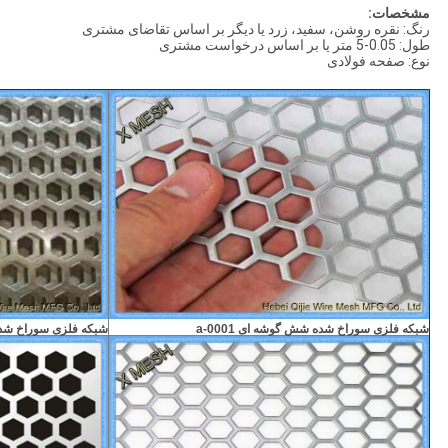
مشخصات:
رنگ: نقره روشن، سفید، زرد یا دیگر بر اساس تقاضای مشتری
طول: 0.05-5 متر یا بر اساس درخواست مشتری
نوع: صفحه فولادی
شبکه فلزی سوراخ شده شش گوشه ای a-0001
شبکه فلزی سوراخ شده ش