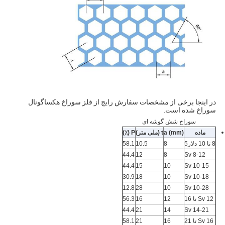
در اینجا برخی از مشخصات سفارش رایج از فلز سوراخ هکساگونال
سوراخ شده است.
سوراخ شش گوشه ای
ماده
a (mm)
t (ملی متر)
P (٪)
8 تا 10 دلار5
8
10.5
58.1
44.4
12
8
Sv 8-12
44.4
15
10
Sv 10-15
30.9
18
10
Sv 10-18
12.8
28
10
Sv 10-28
Sv 12 تا 16
12
16
56.3
44.4
21
14
Sv 14-21
Sv 16 تا 21
16
21
58.1