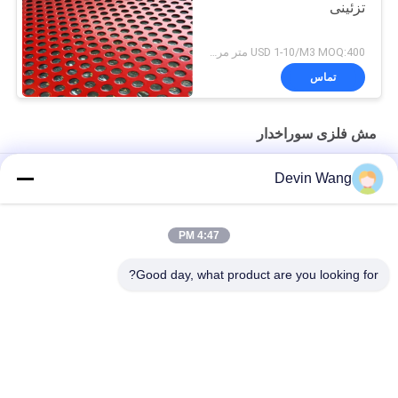
تزئینی
USD 1-10/M3 MOQ:400 متر مربع
تماس
مش فلزی سوراخدار
ورق فلزی سوراخ شده شش ضلعی ، ورق فلزی سوراخ شده با
Devin Wang
آلومینیوم سبک
توری فلزی سوراخ‌دار سفارشی کارخانه/توری پانچ
4:47 PM
توری فلزی سوراخ‌دار با سوراخ گرد فولاد ضد زنگ
Good day, what product are you looking for?
دسته بندی های محبوب
همه
مش فلزی گسترش 
مش فلزی سوراخدار
یافته