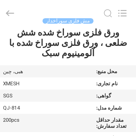
Qijie
Wire
Mesh
MFG
Co.,
مش فلزی سوراخدار
Ltd.
All
ورق فلزی سوراخ شده شش
صفحه
Rights
Reserved.
ضلعی ، ورق فلزی سوراخ شده با
اصلی
آلومینیوم سبک
محصولات
محل منبع:
هبی، چین
درباره
نام تجاری:
XMESH
ما
گواهی:
SGS
شماره مدل:
QJ-814
تور
کارخانه
مقدار حداقل
200pcs
تعداد سفارش: