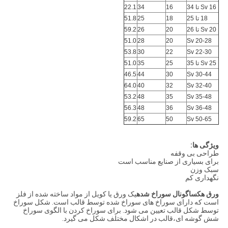
Sv 16 تا 34
16
34
22.1
18 تا 25
18
25
51.8
Sv 20 تا 26
20
26
59.2
51.0
28
20
Sv 20-28
53.8
30
22
Sv 22-30
Sv 25 تا 35
25
35
51.0
46.5
44
30
Sv 30-44
64.0
40
32
Sv 32-40
53.2
48
35
Sv 35-48
56.3
48
36
Sv 36-48
59.2
65
50
Sv 50-65
ویژگی ها:
طراحی بی وقفه
برای بسیاری از صنایع مناسب است
سبک وزن
نگهداری کم
ورق هکساگونال سوراخ شده
یک ورق یا کویل از مواد ساخته شده از فلز
است که دارای سوراخ های سوراخ شده توسط قالب است. شکل سوراخ
توسط شکل قالب تعیین می شود. برای سوراخ کردن با الگوی سوراخ
شش گوشه ای،قالب در اشکال مختلف شکل می گیرد.