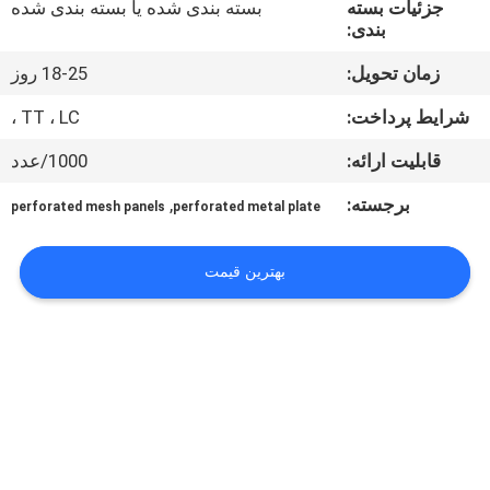
جزئیات بسته
بسته بندی شده یا بسته بندی شده
کنترل
بندی:
کیفیت
زمان تحویل:
18-25 روز
با
شرایط پرداخت:
TT ، LC ،
ما
قابلیت ارائه:
1000/عدد
تماس
برجسته:
,
perforated mesh panels
perforated metal plate
بگیرید
بهترین قیمت
درخواست
نقل قول
نقشه
سایت