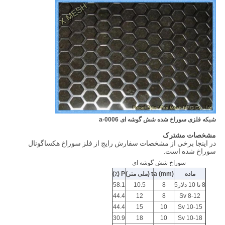
شبکه فلزی سوراخ شده شش گوشه ای a-0006
مشخصات مشترک
در اینجا برخی از مشخصات سفارش رایج از فلز سوراخ هکساگونال
سوراخ شده است.
سوراخ شش گوشه ای
ماده
a (mm)
t (ملی متر)
P (٪)
8 تا 10 دلار5
8
10.5
58.1
44.4
12
8
Sv 8-12
44.4
15
10
Sv 10-15
30.9
18
10
Sv 10-18