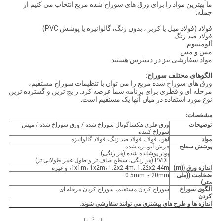
ما بهترین مواد را برای ورق های سوراخ شده مربع انتخاب می کنیم از
جمله:
فولاد (فولاد میل یا کربن، بدون رنگ، گالوانیزه یا پوشش PVC)
فولاد ضد زنگ
آلومينيوم
مس و مس
مواد سفارشی نیز در دسترس هستند.
الگوهای مختلف سوراخ:
ورق های سوراخ شده مربع را می توان با تنظیمات سوراخ مستقیم،
مرحله ای و قطری برای برنامه شما عرضه کرد. رایج ترین و گسترده ترین
نوع مورد استفاده در میان آنها یک مستقیم است.
مشخصات:
توضیحات
ورق فلزی هکساگونال سوراخ شده / ورق سوراخ شده / میش
سوراخ کننده
مواد
آهن، فولاد، فولاد ضد زنگ، فولاد گالوانیزه
پوشش سطح
فرش آنودیزه شده
پودر پوشانده شده (هر رنگی)
PVDF (هر رنگی، سطح صاف تر و طول عمر طولانی تر)
اندازه ورق ((m)
1x1m، 1x2m، 1.2x2.4m، 1.22x2.44m، و غیره
ضخامت ((ملی
0.5mm ~ 20mm
متر)
الگوی سوراخ
سوراخ کردن مستقیم، سوراخ کردن مرحله ای
کردن
اندازه ها و طرح های بیشتری می توانند سفارشی شوند.