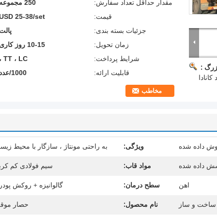
مقدار حداقل تعداد سفارش:
250 مجموعه
قیمت:
USD 25-38/set
جزئیات بسته بندی:
پالت
زمان تحویل:
10-15 روز کاری
شرایط پرداخت:
TT ، LC ،
زرگ :
قابلیت ارائه:
1000/عدد
مخاطب
ش داده شده
ویژگی:
به راحتی مونتاژ ، سازگار با محیط زی
شش داده شده
مواد قاب:
سیم فولادی کم کرب
اهن
سطح درمان:
گالوانیزه + روکش پود
ساخت و ساز
نام محصول:
حصار موق