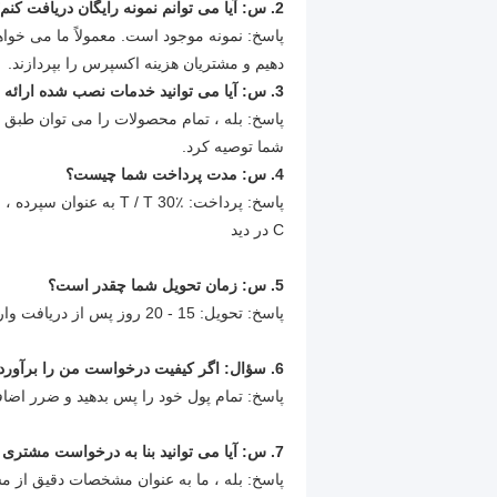
2. س: آیا می توانم نمونه رایگان دریافت کنم؟
پاسخ: نمونه موجود است.
معمولاً ما می خوا
دهیم و مشتریان هزینه اکسپرس را بپردازند.
3. س: آیا می توانید خدمات نصب شده ارائه دهید؟
پاسخ: بله ، تمام محصولات را می توان طبق نی
شما توصیه کرد.
4. س: مدت پرداخت شما چیست؟
پاسخ: پرداخت: T / T 30٪ به عنوان سپرده ، مانده موجود در برابر نسخه B / L.
C در دید
5. س: زمان تحویل شما چقدر است؟
پاسخ: تحویل: 15 - 20 روز پس از دریافت واریز.
6. سؤال: اگر كیفیت درخواست من را برآورده نكرد ، چه كاری می توانید انجام دهید؟
پاسخ: تمام پول خود را پس بدهید و ضرر اضاف
7. س: آیا می توانید بنا به درخواست مشتری طراحی و ساخت کنید؟
پاسخ: بله ، ما به عنوان مشخصات دقیق از مش