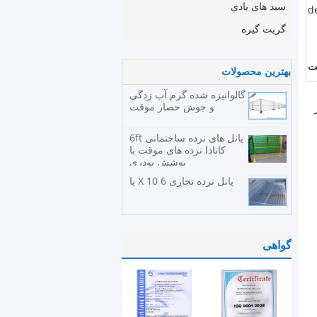
سبد های بادی
d
گریت گیره
ت
بهترین محصولات
گالوانیزه شده گرم آب زدگی
و جوش حصار موقت
پانل های نرده ساختمانی 6ft
کانادا نرده های موقت با
پوشش پودری
پانل نرده تجاری 6 X 10 پا
گواهی