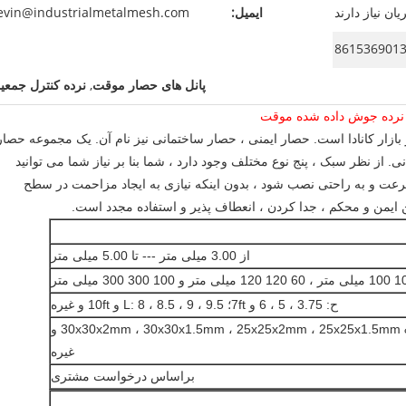
ان نیاز دارند
ایمیل:
evin@industrialmetalmesh.com
پانل های حصار موقت
,
نرده کنترل جمعی
رد نرده جوش داده شده موقت
ازار کانادا است. حصار ایمنی ، حصار ساختمانی نیز نام آن. یک مجموعه حصار
 از نظر سبک ، پنج نوع مختلف وجود دارد ، شما بنا بر نیاز شما می توانید
 سرعت و به راحتی نصب شود ، بدون اینکه نیازی به ایجاد مزاحمت در سطح
 ایمن و محکم ، جدا کردن ، انعطاف پذیر و استفاده مجدد است.
از 3.00 میلی متر --- تا 5.00 میلی متر
ح: 3.75 ، 5 ، 6 و 7ft؛
L: 8 ، 8.5 ، 9 ، 9.5 و 10ft و غیره
30x30x2mm ، 30x30x1.5mm ، 25x25x2mm ، 25x25x1.5mm & 20x20x2mm و
غیره
براساس درخواست مشتری