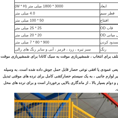
ابعاد
3000 * 1800 میلی متر (W * H)
قطر سیم
4.0 میلی متر
افتتاح
50 * 100 میلی متر
قاب OD
25 * 25 میلی متر
میانی OD
20 * 20 میلی متر
سدود کردن
900 * 80 * 7 میلی متر
رنگ
سبز تیره ، زرد ، قرمز ، آبی و سایر رنگ های رالی
ختلف برای انتخاب ، شمشیربازی موقت به سبک کانادا برای شمشیربازی موقت
 مربعی عمودی یا افقی نوعی حصار قابل حمل جوش داده شده است.
به وسیله
سایر لوازم جانبی ، به یک سیستم حصارکشی کامل برای نرده های موقتی تبدیل
 دوام بسیار بالا ، از ماندگاری بالایی برخوردار است و برای نرده های محل
.