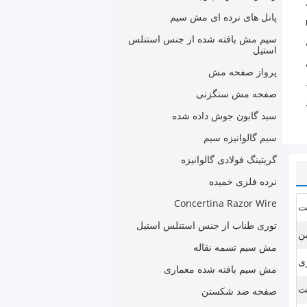
پانل های نرده ای مش سیم
سیم مش بافته شده از جنس استنلس
استیل
پرواز صفحه مش
صفحه مش سنگزنی
سبد گابون جوش داده شده
سیم گالوانیزه سیم
گریتینگ فولادی گالوانیزه
نرده فلزی خمیده
Concertina Razor Wire
ست
توری طناب از جنس استنلس استیل
ن
مش سیم تسمه نقاله
ری
مش سیم بافته شده معماری
ت
صفحه ضد شکستن