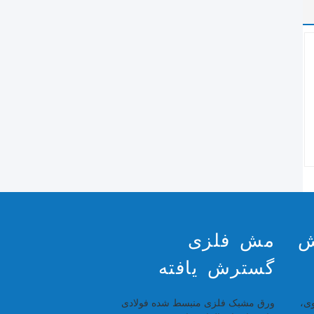
ش
مش فلزی
گسترش یافته
ی،
ورق مشبک فلزی منبسط شده فولادی