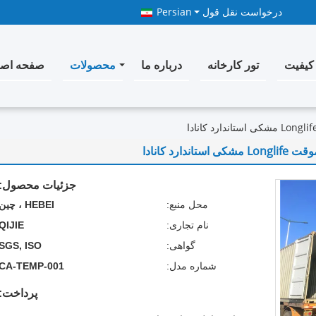
درخواست نقل قول
Persian
کیفیت
تور کارخانه
درباره ما
محصولات
صفحه اص
رد کانادا
جزئیات محصول:
محل منبع:
HEBEI ، چین
نام تجاری:
QIJIE
گواهی:
SGS, ISO
شماره مدل:
CA-TEMP-001
پرداخت: