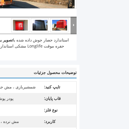
استاندارد حصار جوش داده شده با
تصویر ب
حفره موقت Longlife مشکی استاندارد کانادا
توضیحات محصول جزئیات
تایپ کنید:
شمشیربازی ، مش جو
قاب پایان:
پودر پو
نوع فلز:
کاربرد:
مش نرده ، 