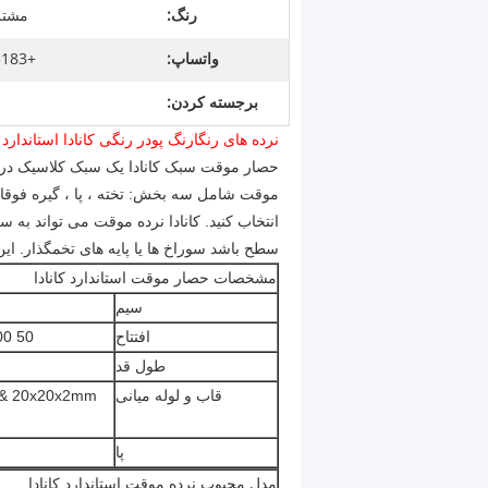
رنگ:
مشتری
واتساپ:
+8615369013183
برجسته کردن:
نرده های رنگارنگ پودر رنگی کانادا استاندا
حصار
موقت
سبک کانادا
یک سبک کلاسیک در ب
موقت شامل سه بخش: تخته ، پا ، گیره فوقانی.
انتخاب کنید. کانادا نرده موقت می تواند به
سطح باشد
سوراخ ها یا پایه های تخمگذار.
این
مشخصات حصار موقت استاندارد کانادا
سیم
افتتاح
50 100 100 میلی متر ، 60 120 120 میلی متر و 100 300 300 میلی متر
طول قد
قاب و لوله میانی
پا
مدل محبوب نرده موقت استاندارد کانادا